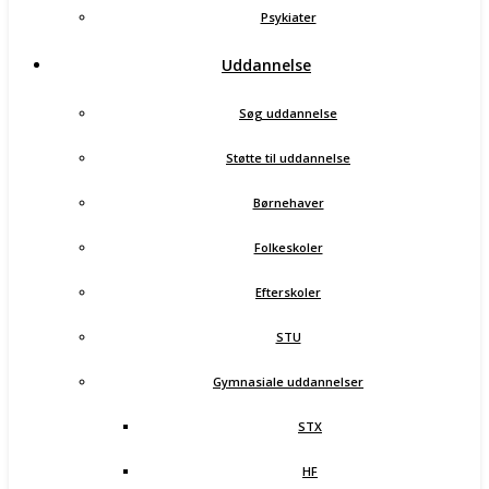
Psykiater
Uddannelse
Søg uddannelse
Støtte til uddannelse
Børnehaver
Folkeskoler
Efterskoler
STU
Gymnasiale uddannelser
STX
HF