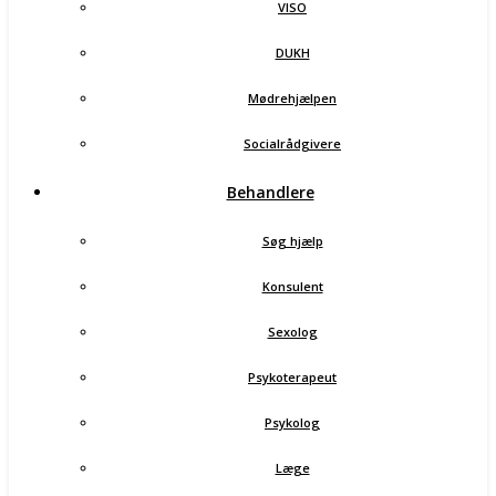
VISO
DUKH
Mødrehjælpen
Socialrådgivere
Behandlere
Søg hjælp
Konsulent
Sexolog
Psykoterapeut
Psykolog
Læge