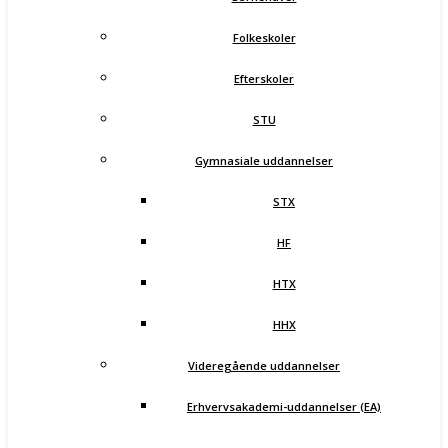
Folkeskoler
Efterskoler
STU
Gymnasiale uddannelser
STX
HF
HTX
HHX
Videregående uddannelser
Erhvervsakademi-uddannelser (EA)