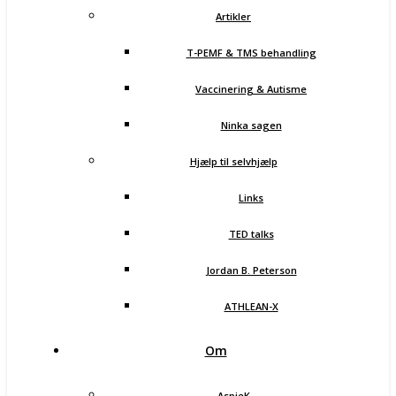
Artikler
T-PEMF & TMS behandling
Vaccinering & Autisme
Ninka sagen
Hjælp til selvhjælp
Links
TED talks
Jordan B. Peterson
ATHLEAN-X
Om
AspieK