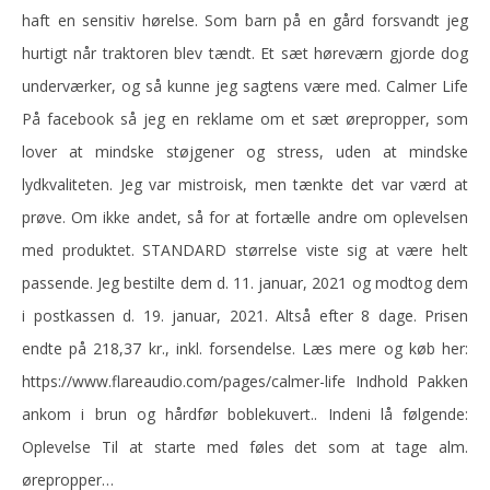
haft en sensitiv hørelse. Som barn på en gård forsvandt jeg
hurtigt når traktoren blev tændt. Et sæt høreværn gjorde dog
underværker, og så kunne jeg sagtens være med. Calmer Life
På facebook så jeg en reklame om et sæt ørepropper, som
lover at mindske støjgener og stress, uden at mindske
lydkvaliteten. Jeg var mistroisk, men tænkte det var værd at
prøve. Om ikke andet, så for at fortælle andre om oplevelsen
med produktet. STANDARD størrelse viste sig at være helt
passende. Jeg bestilte dem d. 11. januar, 2021 og modtog dem
i postkassen d. 19. januar, 2021. Altså efter 8 dage. Prisen
endte på 218,37 kr., inkl. forsendelse. Læs mere og køb her:
https://www.flareaudio.com/pages/calmer-life Indhold Pakken
ankom i brun og hårdfør boblekuvert.. Indeni lå følgende:
Oplevelse Til at starte med føles det som at tage alm.
ørepropper…