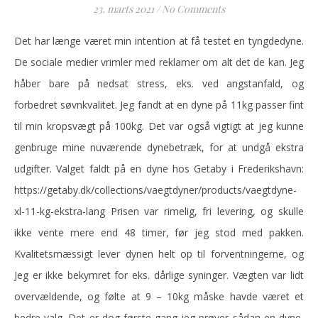
23. marts 2021
/
No Comments
Det har længe været min intention at få testet en tyngdedyne.
De sociale medier vrimler med reklamer om alt det de kan. Jeg
håber bare på nedsat stress, eks. ved angstanfald, og
forbedret søvnkvalitet. Jeg fandt at en dyne på 11kg passer fint
til min kropsvægt på 100kg. Det var også vigtigt at jeg kunne
genbruge mine nuværende dynebetræk, for at undgå ekstra
udgifter. Valget faldt på en dyne hos Getaby i Frederikshavn:
https://getaby.dk/collections/vaegtdyner/products/vaegtdyne-
xl-11-kg-ekstra-lang Prisen var rimelig, fri levering, og skulle
ikke vente mere end 48 timer, før jeg stod med pakken.
Kvalitetsmæssigt lever dynen helt op til forventningerne, og
Jeg er ikke bekymret for eks. dårlige syninger. Vægten var lidt
overvældende, og følte at 9 – 10kg måske havde været et
bedre valg. Det er dog første gang jeg prøver sådan en dyne,