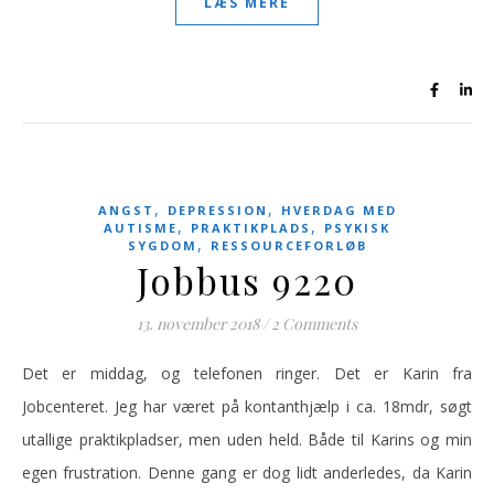
LÆS MERE
,
,
ANGST
DEPRESSION
HVERDAG MED
,
,
AUTISME
PRAKTIKPLADS
PSYKISK
,
SYGDOM
RESSOURCEFORLØB
Jobbus 9220
13. november 2018
/
2 Comments
Det er middag, og telefonen ringer. Det er Karin fra
Jobcenteret. Jeg har været på kontanthjælp i ca. 18mdr, søgt
utallige praktikpladser, men uden held. Både til Karins og min
egen frustration. Denne gang er dog lidt anderledes, da Karin