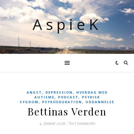
AspieK
,
,
ANGST
DEPRESSION
HVERDAG MED
,
,
AUTISME
PODCAST
PSYKISK
,
,
SYGDOM
PSYKOEDUKATION
UDDANNELSE
Bettinas Verden
4. januar 2026
/
No Comments