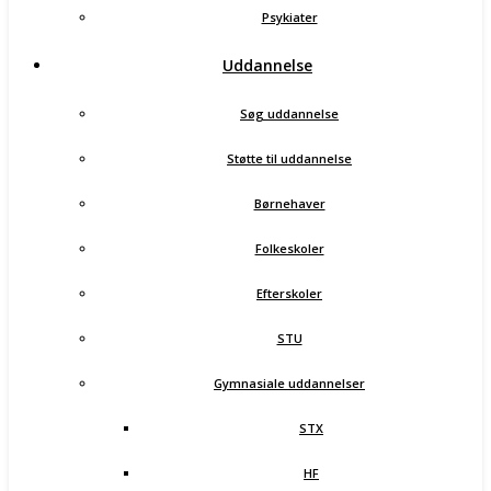
Psykiater
Uddannelse
Søg uddannelse
Støtte til uddannelse
Børnehaver
Folkeskoler
Efterskoler
STU
Gymnasiale uddannelser
STX
HF