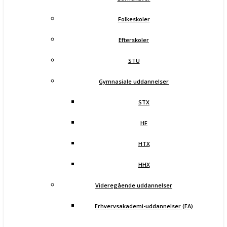
Folkeskoler
Efterskoler
STU
Gymnasiale uddannelser
STX
HF
HTX
HHX
Videregående uddannelser
Erhvervsakademi-uddannelser (EA)