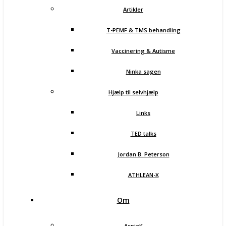
Artikler
T-PEMF & TMS behandling
Vaccinering & Autisme
Ninka sagen
Hjælp til selvhjælp
Links
TED talks
Jordan B. Peterson
ATHLEAN-X
Om
AspieK