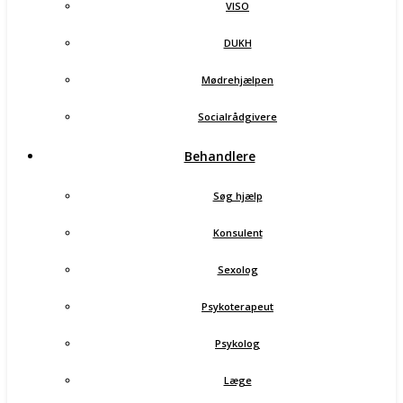
VISO
DUKH
Mødrehjælpen
Socialrådgivere
Behandlere
Søg hjælp
Konsulent
Sexolog
Psykoterapeut
Psykolog
Læge