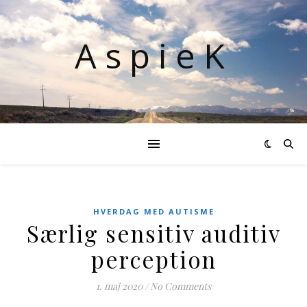
AspieK
HVERDAG MED AUTISME
Særlig sensitiv auditiv
perception
1. maj 2020
/
No Comments