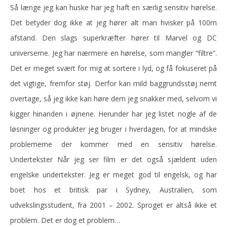
Så længe jeg kan huske har jeg haft en særlig sensitiv hørelse.
Det betyder dog ikke at jeg hører alt man hvisker på 100m
afstand. Den slags superkræfter hører til Marvel og DC
universerne. Jeg har nærmere en hørelse, som mangler “filtre”.
Det er meget svært for mig at sortere i lyd, og få fokuseret på
det vigtige, fremfor støj. Derfor kan mild baggrundsstøj nemt
overtage, så jeg ikke kan høre dem jeg snakker med, selvom vi
kigger hinanden i øjnene. Herunder har jeg listet nogle af de
løsninger og produkter jeg bruger i hverdagen, for at mindske
problemerne der kommer med en sensitiv hørelse.
Undertekster Når jeg ser film er det også sjældent uden
engelske undertekster. Jeg er meget god til engelsk, og har
boet hos et britisk par i Sydney, Australien, som
udvekslingsstudent, fra 2001 – 2002. Sproget er altså ikke et
problem. Det er dog et problem…