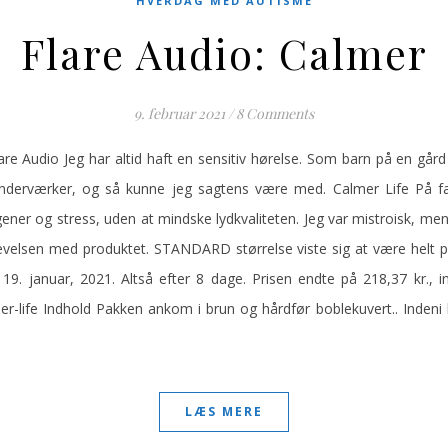
HVERDAG MED AUTISME
Flare Audio: Calmer
9. februar 2021
/
8 Comments
lare Audio Jeg har altid haft en sensitiv hørelse. Som barn på en gård
nderværker, og så kunne jeg sagtens være med. Calmer Life På 
ener og stress, uden at mindske lydkvaliteten. Jeg var mistroisk, me
evelsen med produktet. STANDARD størrelse viste sig at være helt pa
. januar, 2021. Altså efter 8 dage. Prisen endte på 218,37 kr., i
r-life Indhold Pakken ankom i brun og hårdfør boblekuvert.. Indeni l
…
LÆS MERE