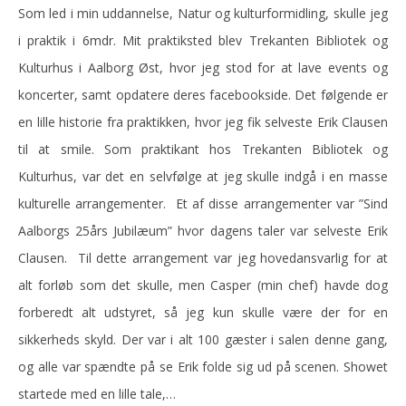
Som led i min uddannelse, Natur og kulturformidling, skulle jeg
i praktik i 6mdr. Mit praktiksted blev Trekanten Bibliotek og
Kulturhus i Aalborg Øst, hvor jeg stod for at lave events og
koncerter, samt opdatere deres facebookside. Det følgende er
en lille historie fra praktikken, hvor jeg fik selveste Erik Clausen
til at smile. Som praktikant hos Trekanten Bibliotek og
Kulturhus, var det en selvfølge at jeg skulle indgå i en masse
kulturelle arrangementer. Et af disse arrangementer var ”Sind
Aalborgs 25års Jubilæum” hvor dagens taler var selveste Erik
Clausen. Til dette arrangement var jeg hovedansvarlig for at
alt forløb som det skulle, men Casper (min chef) havde dog
forberedt alt udstyret, så jeg kun skulle være der for en
sikkerheds skyld. Der var i alt 100 gæster i salen denne gang,
og alle var spændte på se Erik folde sig ud på scenen. Showet
startede med en lille tale,…