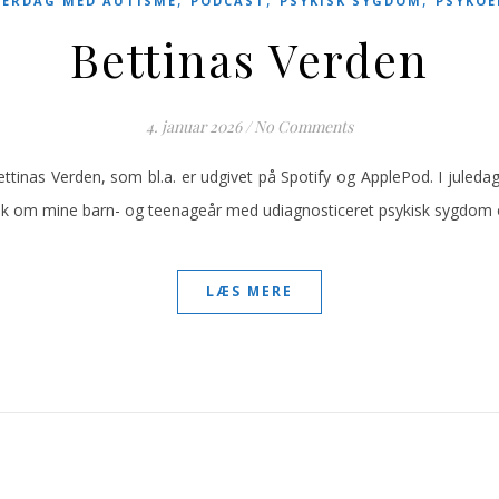
VERDAG MED AUTISME
PODCAST
PSYKISK SYGDOM
PSYKOE
Bettinas Verden
4. januar 2026
/
No Comments
ttinas Verden, som bl.a. er udgivet på Spotify og ApplePod. I juled
nak om mine barn- og teenageår med udiagnosticeret psykisk sygdom 
LÆS MERE