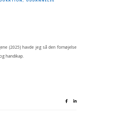
DUKATION
UDDANNELSE
agene (2025) havde jeg så den fornøjelse
og handikap.