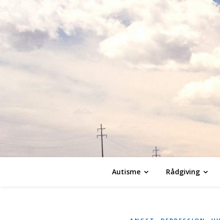
Autisme
Rådgiving
,
,