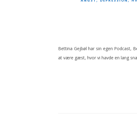
ANGST
DEPRESSION
H
Bettina Gejbøl har sin egen Podcast, Be
at være gæst, hvor vi havde en lang s