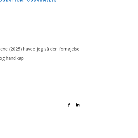
DUKATION
UDDANNELSE
agene (2025) havde jeg så den fornøjelse
og handikap.