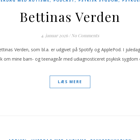
VERDAG MED AUTISME
PODCAST
PSYKISK SYGDOM
PSYKOE
Bettinas Verden
4. januar 2026
/
No Comments
ttinas Verden, som bl.a. er udgivet på Spotify og ApplePod. I juled
nak om mine barn- og teenageår med udiagnosticeret psykisk sygdom 
LÆS MERE