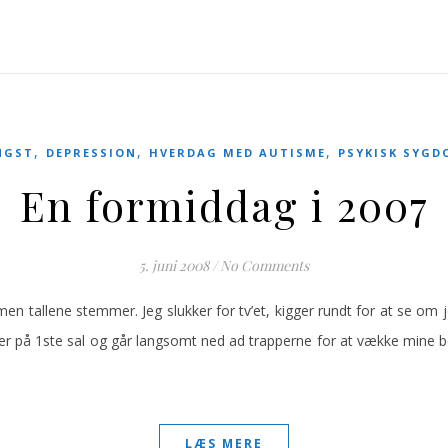
,
,
,
NGST
DEPRESSION
HVERDAG MED AUTISME
PSYKISK SYGD
En formiddag i 2007
5. juni 2008
/
No Comments
en tallene stemmer. Jeg slukker for tv’et, kigger rundt for at se om 
g er på 1ste sal og går langsomt ned ad trapperne for at vække mine b
LÆS MERE