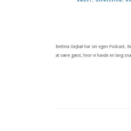
ANGST
DEPRESSION
H
Bettina Gejbøl har sin egen Podcast, Be
at være gæst, hvor vi havde en lang s