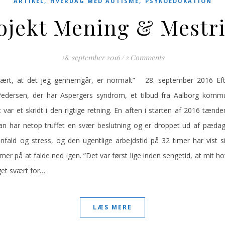
,
,
ARTIKEL
HVERDAG MED AUTISME
PSYKOEDUKATION
ojekt Mening & Mestr
28. september 2016
/
2 Comments
lært, at det jeg gennemgår, er normalt” 28. september 2016 Efte
 Pedersen, der har Aspergers syndrom, et tilbud fra Aalborg ko
 var et skridt i den rigtige retning. En aften i starten af 2016 tæ
 Han har netop truffet en svær beslutning og er droppet ud af pæda
fald og stress, og den ugentlige arbejdstid på 32 timer har vist 
imer på at falde ned igen. ”Det var først lige inden sengetid, at mit hov
get svært for…
LÆS MERE