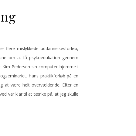
ing
r flere mislykkede uddannelsesforløb,
mmune om at få psykoedukation gennem
nder Kim Pedersen sin computer hjemme i
gogseminariet. Hans praktikforløb på en
sig at være helt overvældende. Efter en
ed var klar til at tænke på, at jeg skulle