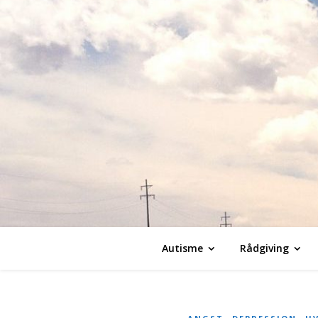
Autisme
Rådgiving
,
,