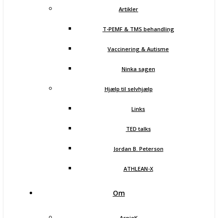
Artikler
T-PEMF & TMS behandling
Vaccinering & Autisme
Ninka sagen
Hjælp til selvhjælp
Links
TED talks
Jordan B. Peterson
ATHLEAN-X
Om
AspieK