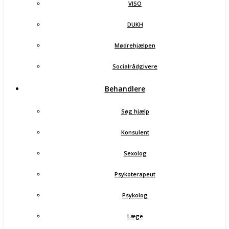
VISO
DUKH
Mødrehjælpen
Socialrådgivere
Behandlere
Søg hjælp
Konsulent
Sexolog
Psykoterapeut
Psykolog
Læge