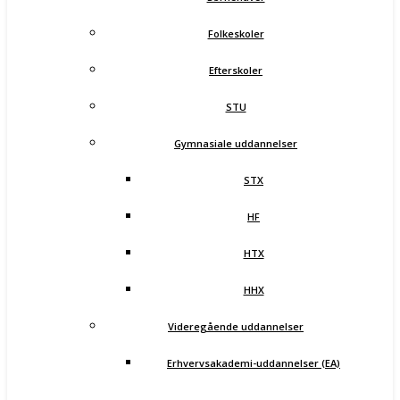
Folkeskoler
Efterskoler
STU
Gymnasiale uddannelser
STX
HF
HTX
HHX
Videregående uddannelser
Erhvervsakademi-uddannelser (EA)