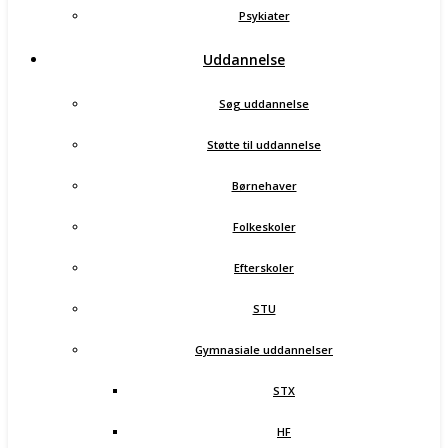
Psykiater
Uddannelse
Søg uddannelse
Støtte til uddannelse
Børnehaver
Folkeskoler
Efterskoler
STU
Gymnasiale uddannelser
STX
HF