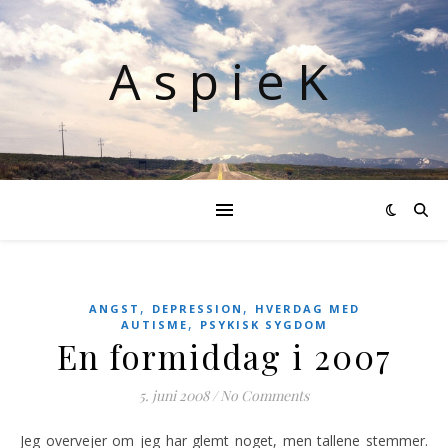
AspieK
,
,
ANGST
DEPRESSION
HVERDAG MED
,
AUTISME
PSYKISK SYGDOM
En formiddag i 2007
5. juni 2008
/
No Comments
Jeg overvejer om jeg har glemt noget, men tallene stemmer.