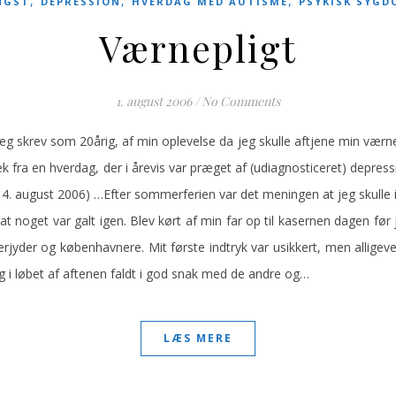
,
,
,
NGST
DEPRESSION
HVERDAG MED AUTISME
PSYKISK SYGD
Værnepligt
1. august 2006
/
No Comments
eg skrev som 20årig, af min oplevelse da jeg skulle aftjene min værnep
k fra en hverdag, der i årevis var præget af (udiagnosticeret) depre
14. august 2006) …Efter sommerferien var det meningen at jeg skulle 
t noget var galt igen. Blev kørt af min far op til kasernen dagen f
rjyder og københavnere. Mit første indtryk var usikkert, men allige
eg i løbet af aftenen faldt i god snak med de andre og…
LÆS MERE