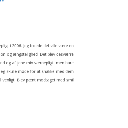
OM
ligt i 2006. Jeg troede det ville være en
ssion og ængstelighed. Det blev desværre
ind og aftjene min værnepligt, men bare
ør jeg skulle møde for at snakke med dem
vel venligt. Blev pænt modtaget med smil