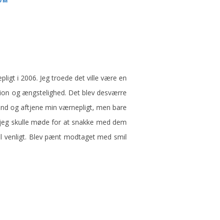
OM
ligt i 2006. Jeg troede det ville være en
ssion og ængstelighed. Det blev desværre
ind og aftjene min værnepligt, men bare
ør jeg skulle møde for at snakke med dem
vel venligt. Blev pænt modtaget med smil