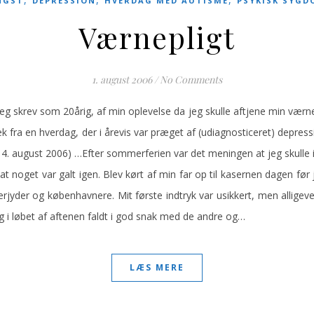
NGST
DEPRESSION
HVERDAG MED AUTISME
PSYKISK SYGD
Værnepligt
1. august 2006
/
No Comments
eg skrev som 20årig, af min oplevelse da jeg skulle aftjene min værnep
k fra en hverdag, der i årevis var præget af (udiagnosticeret) depre
14. august 2006) …Efter sommerferien var det meningen at jeg skulle 
t noget var galt igen. Blev kørt af min far op til kasernen dagen f
rjyder og københavnere. Mit første indtryk var usikkert, men allige
eg i løbet af aftenen faldt i god snak med de andre og…
LÆS MERE