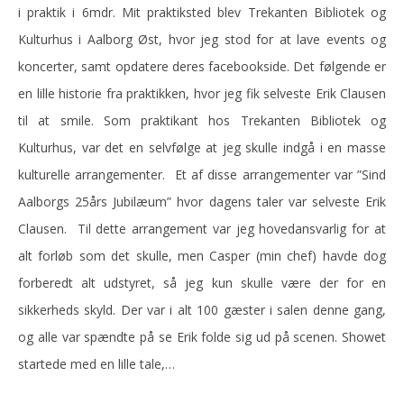
i praktik i 6mdr. Mit praktiksted blev Trekanten Bibliotek og
Kulturhus i Aalborg Øst, hvor jeg stod for at lave events og
koncerter, samt opdatere deres facebookside. Det følgende er
en lille historie fra praktikken, hvor jeg fik selveste Erik Clausen
til at smile. Som praktikant hos Trekanten Bibliotek og
Kulturhus, var det en selvfølge at jeg skulle indgå i en masse
kulturelle arrangementer. Et af disse arrangementer var ”Sind
Aalborgs 25års Jubilæum” hvor dagens taler var selveste Erik
Clausen. Til dette arrangement var jeg hovedansvarlig for at
alt forløb som det skulle, men Casper (min chef) havde dog
forberedt alt udstyret, så jeg kun skulle være der for en
sikkerheds skyld. Der var i alt 100 gæster i salen denne gang,
og alle var spændte på se Erik folde sig ud på scenen. Showet
startede med en lille tale,…