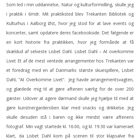
Som led i min uddannelse, Natur og kulturformidling, skulle jeg
i praktik i 6mdr. Mit praktiksted blev Trekanten Bibliotek og
Kulturhus i Aalborg Øst, hvor jeg stod for at lave events og
koncerter, samt opdatere deres facebookside. Det følgende er
en kort historie fra praktikken, hvor jeg formåede at få
skældud af selveste Lisbet Dahl. Lisbet Dahl – At overkomme
Livet Et af de mest ventede arrangementer hos Trekanten var
et foredrag med en af Danmarks største skuespillere, Lisbet
Dahl, ”At Overkomme Livet”. Jeg havde arrangementsvagten,
og glædede mig til at gøre aftenen særlig for de over 200
gæster. Udover at agere dørmand skulle jeg hjælpe til med at
gøre kunstnergarderoben klar med snacks og drikkelse. Jeg
skulle desuden stå i baren og ikke mindst være aftenens
fotograf. Min vagt startede kl. 16:00, og kl. 19:30 var kameraet
klart, da Lisbet Dahl kom på scenen til stor klapsalve fra