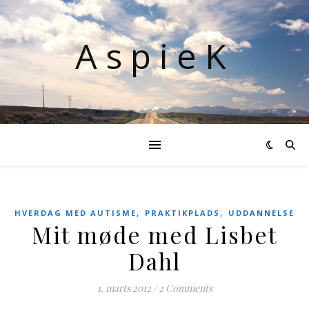
AspieK
,
,
HVERDAG MED AUTISME
PRAKTIKPLADS
UDDANNELSE
Mit møde med Lisbet
Dahl
1. marts 2012
/
2 Comments