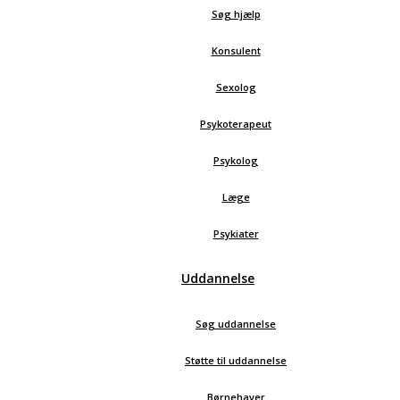
Søg hjælp
Konsulent
Sexolog
Psykoterapeut
Psykolog
Læge
Psykiater
Uddannelse
Søg uddannelse
Støtte til uddannelse
Børnehaver