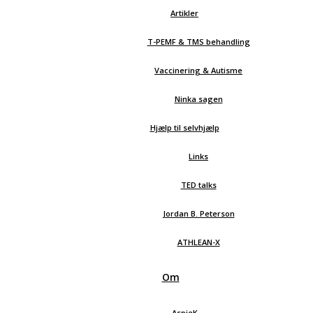
Artikler
T-PEMF & TMS behandling
Vaccinering & Autisme
Ninka sagen
Hjælp til selvhjælp
Links
TED talks
Jordan B. Peterson
ATHLEAN-X
Om
AspieK