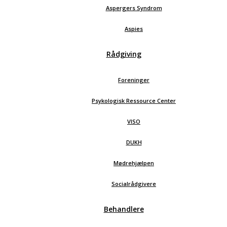
Aspergers Syndrom
Aspies
Rådgiving
Foreninger
Psykologisk Ressource Center
VISO
DUKH
Mødrehjælpen
Socialrådgivere
Behandlere