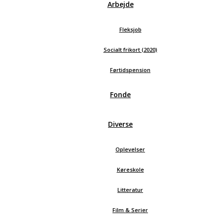
Arbejde
Fleksjob
Socialt frikort (2020)
Førtidspension
Fonde
Diverse
Oplevelser
Køreskole
Litteratur
Film & Serier