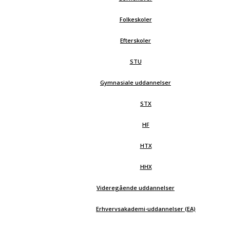
Folkeskoler
Efterskoler
STU
Gymnasiale uddannelser
STX
HF
HTX
HHX
Videregående uddannelser
Erhvervsakademi-uddannelser (EA)