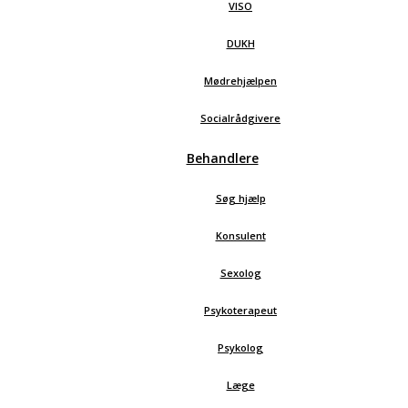
VISO
DUKH
Mødrehjælpen
Socialrådgivere
Behandlere
Søg hjælp
Konsulent
Sexolog
Psykoterapeut
Psykolog
Læge